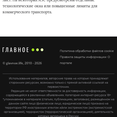
лист. На некоторых АЗС предусмотрены отдельные
технологические окна или повышенные лимиты для
коммерческого транспорта.
Политика обработки файлов cookie
Правила защиты информации
О
©
glavnoe.life
, 2010 - 2026
портале
Использование материалов, авторские права на которые принадлежат
сторонним ресурсам, возможно только с прямой активной ссылкой на
первоисточник.
Редакция не несет ответственности за достоверность информации,
содержащейся в рекламных объявлениях. Категория интернет-ресурса 18+
*упоминаемое в материале (статьях, публикациях, заголовках), размещённом на
данном сайте лицо (физическое лицо, юридическое лицо) признано на
территории РФ иностранным агентом и/или экстремистом (экстремистской
организацией), террористом (террористической организацией), деятельность
которых запрещена в России.