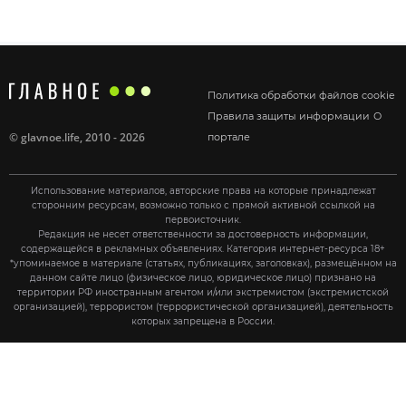
Политика обработки файлов cookie
Правила защиты информации
О
©
glavnoe.life
, 2010 - 2026
портале
Использование материалов, авторские права на которые принадлежат
сторонним ресурсам, возможно только с прямой активной ссылкой на
первоисточник.
Редакция не несет ответственности за достоверность информации,
содержащейся в рекламных объявлениях. Категория интернет-ресурса 18+
*упоминаемое в материале (статьях, публикациях, заголовках), размещённом на
данном сайте лицо (физическое лицо, юридическое лицо) признано на
территории РФ иностранным агентом и/или экстремистом (экстремистской
организацией), террористом (террористической организацией), деятельность
которых запрещена в России.