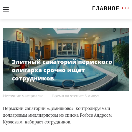
Элитный санаторий пермского
олигарха срочно ищет
сотрудников
Источник материала:
Время на чтение: 5 минут
Пермский санаторий «Демидково», контролируемый
долларовым миллиардером из списка Forbes Андреем
Кузяевым, набирает сотрудников.