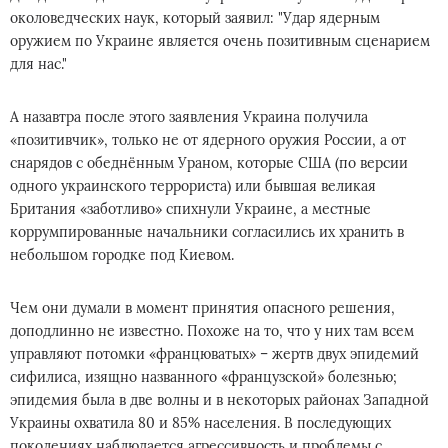
околоведческих наук, который заявил: "Удар ядерным
оружием по Украине является очень позитивным сценарием
для нас."
А назавтра после этого заявления Украина получила
«позитивчик», только не от ядерного оружия России, а от
снарядов с обеднённым Ураном, которые США (по версии
одного украинского террориста) или бывшая великая
Британия «заботливо» спихнули Украине, а местные
коррумпированные начальники согласились их хранить в
небольшом городке под Киевом.
Чем они думали в момент принятия опасного решения,
доподлинно не известно. Похоже на то, что у них там всем
управляют потомки «францюватых» – жертв двух эпидемий
сифилиса, изящно названного «французской» болезнью;
эпидемия была в две волны и в некоторых районах Западной
Украины охватила 80 и 85% населения. В последующих
поколениях наблюдается агрессивность и проблемы с