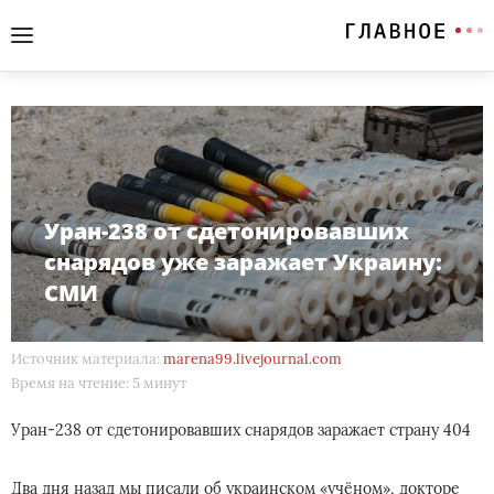
Уран-238 от сдетонировавших
снарядов уже заражает Украину:
СМИ
Источник материала:
marena99.livejournal.com
Время на чтение: 5 минут
Уран-238 от сдетонировавших снарядов заражает страну 404
Два дня назад мы писали об украинском «учёном», докторе