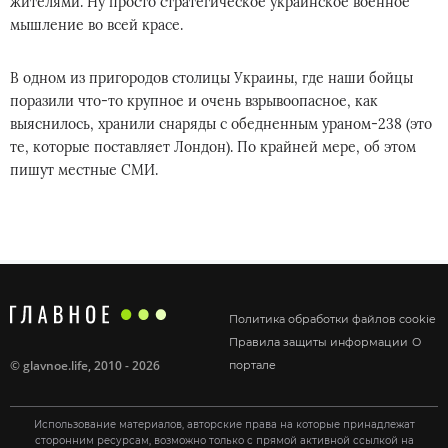
жителями. Ну просто стратегическое украинское военное
мышление во всей красе.
В одном из пригородов столицы Украины, где наши бойцы
поразили что-то крупное и очень взрывоопасное, как
выяснилось, хранили снаряды с обедненным ураном-238 (это
те, которые поставляет Лондон). По крайней мере, об этом
пишут местные СМИ.
Политика обработки файлов cookie
Правила защиты информации
О
©
glavnoe.life
, 2010 - 2026
портале
Использование материалов, авторские права на которые принадлежат
сторонним ресурсам, возможно только с прямой активной ссылкой на