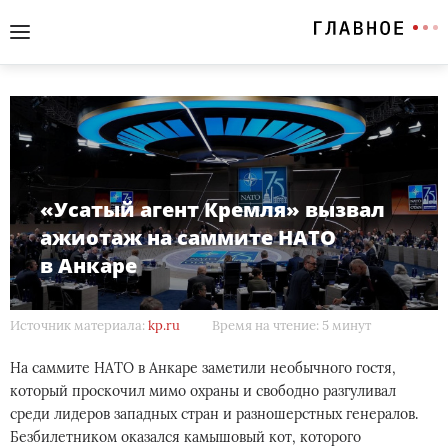
«Усатый агент Кремля» вызвал
ажиотаж на саммите НАТО
в Анкаре
Источник материала:
kp.ru
Время на чтение: 5 минут
На саммите НАТО в Анкаре заметили необычного гостя,
который проскочил мимо охраны и свободно разгуливал
среди лидеров западных стран и разношерстных генералов.
Безбилетником оказался камышовый кот, которого