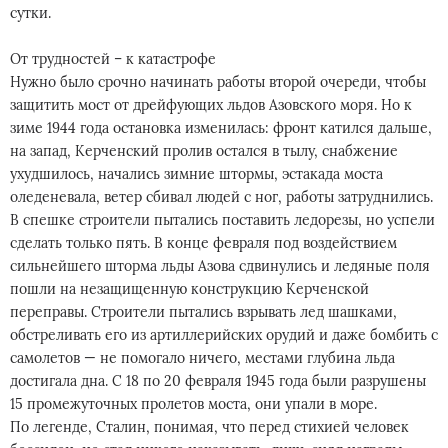
сутки.
От трудностей – к катастрофе
Нужно было срочно начинать работы второй очереди, чтобы
защитить мост от дрейфующих льдов Азовского моря. Но к
зиме 1944 года остановка изменилась: фронт катился дальше,
на запад, Керченский пролив остался в тылу, снабжение
ухудшилось, начались зимние штормы, эстакада моста
оледеневала, ветер сбивал людей с ног, работы затруднились.
В спешке строители пытались поставить ледорезы, но успели
сделать только пять. В конце февраля под воздействием
сильнейшего шторма льды Азова сдвинулись и ледяные поля
пошли на незащищенную конструкцию Керченской
переправы. Строители пытались взрывать лед шашками,
обстреливать его из артиллерийских орудий и даже бомбить с
самолетов — не помогало ничего, местами глубина льда
достигала дна. С 18 по 20 февраля 1945 года были разрушены
15 промежуточных пролетов моста, они упали в море.
По легенде, Сталин, понимая, что перед стихией человек