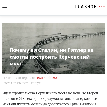
Почему ни Сталин, ни Гитлер не
смогли построить Керченский
мост
Источник материала:
news.rambler.ru
Время на чтение: 5 минут
Идея строительства Керченского моста не нова, во второй
половине XIX века до нее додумались англичане, которые
мечтали пустить железную дорогу через Крым в Азию и в