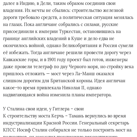
далее в Индию, в Дели, таким образом соединив свои
владения. Их мечты не сбылись: строительство железной
дороги требовало средств, а политическая ситуация менялась
на глазах. Пока англичане собрались с силами, русские
присоединили к империи Туркестан, остановившись на
границе английских владений в Куше и дело едва не
окончилось войной, однако Великобритания и Россия сумели
её избежать. Тогда англичане решили провести дорогу через
Кавказские горы, и в 1901 году проект был готов, инженеры
даже провели телеграф по дну Черного моря, но стройку века
пришлось отложить — мост через Ла-Манш оказался
слишком дорогим для Британской короны. Идея англичан
какое-то время привлекала Николая II, однако
надвигающаяся война изменила планы императора.
У Сталина свои идеи, у Гитлера – свои
К строительству моста Керчь – Тамань вернулись во время
индустриализации Красной России. Генеральный секретарь
КПСС Иосиф Сталин собирался не только построить мост на