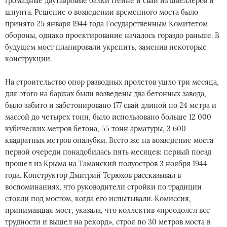
громадные двутавровые балки Пейне и сваи из швеллеров и
шпунта. Решение о возведении временного моста было
принято 25 января 1944 года Государственным Комитетом
обороны, однако проектирование началось гораздо раньше. В
будущем мост планировали укрепить, заменив некоторые
конструкции.
На строительство опор разводных пролетов ушло три месяца,
для этого на баржах были возведены два бетонных завода,
было забито и забетонировано 177 свай длиной по 24 метра и
массой до четырех тонн, было использовано больше 12 000
кубических метров бетона, 55 тонн арматуры, 3 600
квадратных метров опалубки. Всего же на возведение моста
первой очереди понадобилась пять месяцев: первый поезд
прошел из Крыма на Таманский полуостров 3 ноября 1944
года. Конструктор Дмитрий Терюхов рассказывал в
воспоминаниях, что руководители стройки по традиции
стояли под мостом, когда его испытывали. Комиссия,
принимавшая мост, указала, что коллектив «преодолел все
трудности и вышел на рекорд», строя по 30 метров моста в