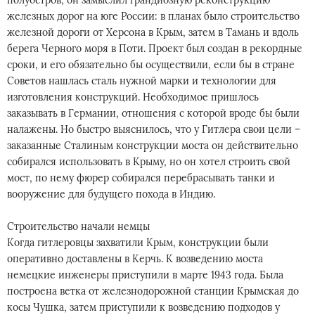
полуостров, он замыслил грандиозную реконструкцию
железных дорог на юге России: в планах было строительство
железной дороги от Херсона в Крым, затем в Тамань и вдоль
берега Черного моря в Поти. Проект был создан в рекордные
сроки, и его обязательно бы осуществили, если бы в стране
Советов нашлась сталь нужной марки и технологии для
изготовления конструкций. Необходимое пришлось
заказывать в Германии, отношения с которой вроде бы были
налажены. Но быстро выяснилось, что у Гитлера свои цели –
заказанные Сталиным конструкции моста он действительно
собирался использовать в Крыму, но он хотел строить свой
мост, по нему фюрер собирался перебрасывать танки и
вооружение для будущего похода в Индию.
Строительство начали немцы
Когда гитлеровцы захватили Крым, конструкции были
оперативно доставлены в Керчь. К возведению моста
немецкие инженеры приступили в марте 1943 года. Была
построена ветка от железнодорожной станции Крымская до
косы Чушка, затем приступили к возведению подходов у