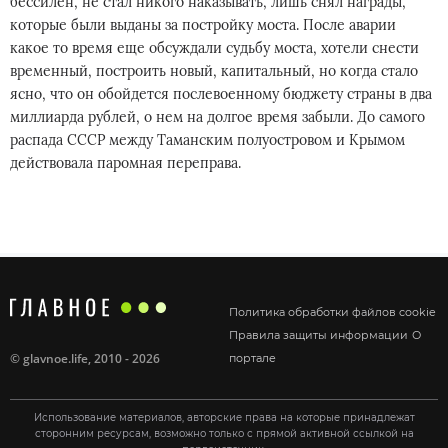
бессилен, не стал никого наказывать, лишь снял награды,
которые были выданы за постройку моста. После аварии
какое то время еще обсуждали судьбу моста, хотели снести
временный, построить новый, капитальный, но когда стало
ясно, что он обойдется послевоенному бюджету страны в два
миллиарда рублей, о нем на долгое время забыли. До самого
распада СССР между Таманским полуостровом и Крымом
действовала паромная переправа.
Политика обработки файлов cookie
Правила защиты информации
О
©
glavnoe.life
, 2010 - 2026
портале
Использование материалов, авторские права на которые принадлежат
сторонним ресурсам, возможно только с прямой активной ссылкой на