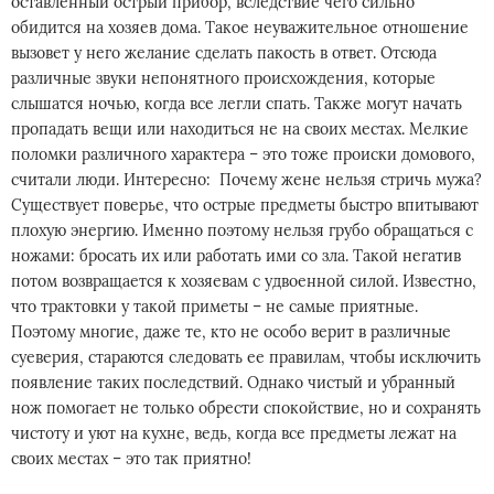
оставленный острый прибор, вследствие чего сильно
обидится на хозяев дома. Такое неуважительное отношение
вызовет у него желание сделать пакость в ответ. Отсюда
различные звуки непонятного происхождения, которые
слышатся ночью, когда все легли спать. Также могут начать
пропадать вещи или находиться не на своих местах. Мелкие
поломки различного характера – это тоже происки домового,
считали люди. Интересно: Почему жене нельзя стричь мужа?
Существует поверье, что острые предметы быстро впитывают
плохую энергию. Именно поэтому нельзя грубо обращаться с
ножами: бросать их или работать ими со зла. Такой негатив
потом возвращается к хозяевам с удвоенной силой. Известно,
что трактовки у такой приметы – не самые приятные.
Поэтому многие, даже те, кто не особо верит в различные
суеверия, стараются следовать ее правилам, чтобы исключить
появление таких последствий. Однако чистый и убранный
нож помогает не только обрести спокойствие, но и сохранять
чистоту и уют на кухне, ведь, когда все предметы лежат на
своих местах – это так приятно!