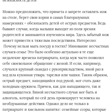
Безопасность детей
Можно предположить, что примета о запрете оставлять нож
на столе, берет свои корни в самых благоразумных
намерениях – обезопасить детей от острых предметов. Ведь
бывают случаи, когда малыши выходят из поля зрения
родителей и занимаются изучением мира. Здесь забытый нож
может привести к тяжелым последствиям. Интересно:
Почему нельзя мыть посуду в гостях? Минование несчастных
случаев семье Это было особенно актуально в те еще
недалекие времена патриархата, когда муж часто позволял
себе своевольное обращение с женой. И если, например,
случался крупный скандал с рукоприкладством, иной раз в
ход шла кухонная утварь: тарелки или чашки. Таким образом,
острый предмет, находящийся под рукой, мог стать даже
холодным оружием. Причем, как для нападающего, так и
защищающегося. Виной несчастного случая мог быть и
алкоголь, который по сей день провоцирует человека на
необдуманные действия. Однако дело не только в
патриархате и хмельном напитке: семейные ссоры, которые